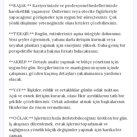
**BAŞAK:** Kariyerinizde ve profesyonel hedeflerinizde
hareketlilik yaşanıyor. Üstleriniz veya otorite figürleriyle
yapacağınız görüşmeler için uygun bir süreçtesiniz. Çok
yönlü düşünme yeteneğinizle olası krizleri çözebilirsiniz.
**TERAZİ:** Bugün, rutinlerinizi aşma isteğiyle dolusunuz.
Yeni şeyler öğrenmek, yabancılarla iletişim kurmak veya
seyahat planları yapmak için enerjiniz yüksek. Daha geniş bir
perspektifle hayata bakma fırsatı bulacaksınız.
**AKREP:** Detaylı analiz yapmak ve bütçe yönetimi için
uygun bir gün. Sezgilerinizin ve mantığınızın uyum içinde
çalışması, gözden kaçmış detayları yakalamanıza yardımcı
olacak.
**YAY:** İlişkiler, evlilik ve ortaklıklar günün odak noktası.
Açık ve esnek iletişim kurarak, olası fikir ayrılıklarını tatlı bir
şekilde çözebilirsiniz. Ortak adımlar atmak için başkalarının
fikirlerine de önem vermelisiniz.
**OĞLAK:** İşlerinizi hızla ilerletebileceğiniz üretken bir gün.
İş akışınızı düzenlemek, evrak işlerini toparlamak ve
sağlığınıza yönelik küçük değişimler yapmak için harika bir
zaman.