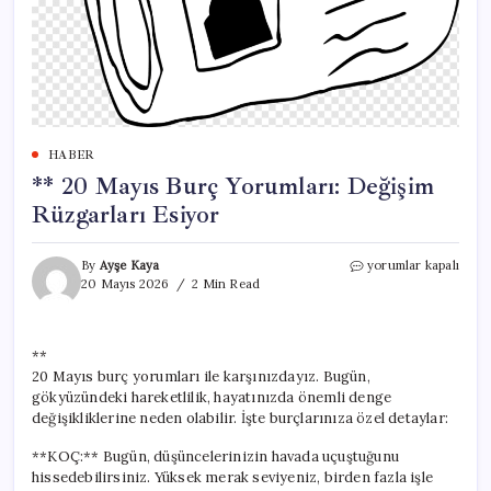
HABER
** 20 Mayıs Burç Yorumları: Değişim
Rüzgarları Esiyor
**
By
Ayşe Kaya
yorumlar kapalı
20
20 Mayıs 2026
2 Min Read
Mayıs
Burç
Yorumları:
**
Değişim
20 Mayıs burç yorumları ile karşınızdayız. Bugün,
Rüzgarları
Esiyor
gökyüzündeki hareketlilik, hayatınızda önemli denge
için
değişikliklerine neden olabilir. İşte burçlarınıza özel detaylar:
**KOÇ:** Bugün, düşüncelerinizin havada uçuştuğunu
hissedebilirsiniz. Yüksek merak seviyeniz, birden fazla işle