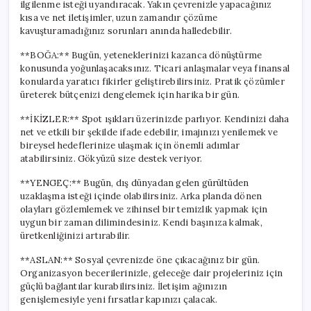
ilgilenme isteği uyandıracak. Yakın çevrenizle yapacağınız
kısa ve net iletişimler, uzun zamandır çözüme
kavuşturamadığınız sorunları anında halledebilir.
**BOĞA:** Bugün, yeteneklerinizi kazanca dönüştürme
konusunda yoğunlaşacaksınız. Ticari anlaşmalar veya finansal
konularda yaratıcı fikirler geliştirebilirsiniz. Pratik çözümler
üreterek bütçenizi dengelemek için harika bir gün.
**İKİZLER:** Spot ışıkları üzerinizde parlıyor. Kendinizi daha
net ve etkili bir şekilde ifade edebilir, imajınızı yenilemek ve
bireysel hedeflerinize ulaşmak için önemli adımlar
atabilirsiniz. Gökyüzü size destek veriyor.
**YENGEÇ:** Bugün, dış dünyadan gelen gürültüden
uzaklaşma isteği içinde olabilirsiniz. Arka planda dönen
olayları gözlemlemek ve zihinsel bir temizlik yapmak için
uygun bir zaman dilimindesiniz. Kendi başınıza kalmak,
üretkenliğinizi artırabilir.
**ASLAN:** Sosyal çevrenizde öne çıkacağınız bir gün.
Organizasyon becerilerinizle, geleceğe dair projeleriniz için
güçlü bağlantılar kurabilirsiniz. İletişim ağınızın
genişlemesiyle yeni fırsatlar kapınızı çalacak.