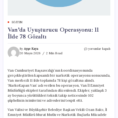
EĞITIM
Van’da Uyuşturucu Operasyonu: 11
İlde 78 Gözaltı
Van’da
By
Ayşe Kaya
yorumlar kapalı
Uyuşturucu
20 Mayıs 2026
2 Min Read
Operasyonu:
11
İlde
Van Cumhuriyet Başsavcılığı’nın koordinasyonunda
78
gerçekleştirilen kapsamlı bir narkotik operasyonu sonucunda,
Gözaltı
için
Van merkezli 11 ilde toplamda 78 kişi gözaltına alındı.
‘NarkoKapan Van’ adı verilen bu operasyon, Van İl Emniyet
Müdürlüğü ekipleri tarafından düzenlendi. Ekipler, yaklaşık 3
ay boyunca yürüttükleri teknik takip neticesinde 102
şüphelinin isimlerini ve adreslerini tespit etti.
Van Valisi ve Büyükşehir Belediye Başkan Vekili Ozan Balcı, İl
Emniyet Müdürü Murat Mutlu ve Narkotik Suçlarla Mücadele