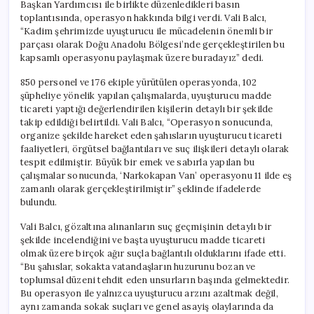
Başkan Yardımcısı ile birlikte düzenledikleri basın
toplantısında, operasyon hakkında bilgi verdi. Vali Balcı,
“Kadim şehrimizde uyuşturucu ile mücadelenin önemli bir
parçası olarak Doğu Anadolu Bölgesi’nde gerçekleştirilen bu
kapsamlı operasyonu paylaşmak üzere buradayız” dedi.
850 personel ve 176 ekiple yürütülen operasyonda, 102
şüpheliye yönelik yapılan çalışmalarda, uyuşturucu madde
ticareti yaptığı değerlendirilen kişilerin detaylı bir şekilde
takip edildiği belirtildi. Vali Balcı, “Operasyon sonucunda,
organize şekilde hareket eden şahısların uyuşturucu ticareti
faaliyetleri, örgütsel bağlantıları ve suç ilişkileri detaylı olarak
tespit edilmiştir. Büyük bir emek ve sabırla yapılan bu
çalışmalar sonucunda, ‘Narkokapan Van’ operasyonu 11 ilde eş
zamanlı olarak gerçekleştirilmiştir” şeklinde ifadelerde
bulundu.
Vali Balcı, gözaltına alınanların suç geçmişinin detaylı bir
şekilde incelendiğini ve başta uyuşturucu madde ticareti
olmak üzere birçok ağır suçla bağlantılı olduklarını ifade etti.
“Bu şahıslar, sokakta vatandaşların huzurunu bozan ve
toplumsal düzeni tehdit eden unsurların başında gelmektedir.
Bu operasyon ile yalnızca uyuşturucu arzını azaltmak değil,
aynı zamanda sokak suçları ve genel asayiş olaylarında da