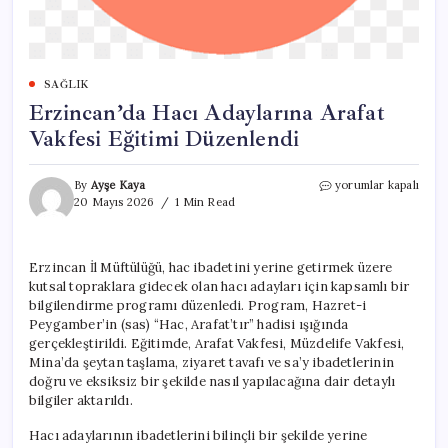
SAĞLIK
Erzincan’da Hacı Adaylarına Arafat
Vakfesi Eğitimi Düzenlendi
Erzincan’da
By
Ayşe Kaya
yorumlar kapalı
Hacı
20 Mayıs 2026
1 Min Read
Adaylarına
Arafat
Vakfesi
Erzincan İl Müftülüğü, hac ibadetini yerine getirmek üzere
Eğitimi
kutsal topraklara gidecek olan hacı adayları için kapsamlı bir
Düzenlendi
için
bilgilendirme programı düzenledi. Program, Hazret-i
Peygamber’in (sas) “Hac, Arafat’tır” hadisi ışığında
gerçekleştirildi. Eğitimde, Arafat Vakfesi, Müzdelife Vakfesi,
Mina’da şeytan taşlama, ziyaret tavafı ve sa’y ibadetlerinin
doğru ve eksiksiz bir şekilde nasıl yapılacağına dair detaylı
bilgiler aktarıldı.
Hacı adaylarının ibadetlerini bilinçli bir şekilde yerine