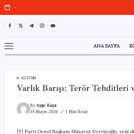
Skip
-
to
content
https://www.facebook.com/
https://twitter.com/
https://t.me/
https://www.instagram.com/
https://youtube.com/
ANA SAYFA
E
EĞITIM
Varlık Barışı: Terör Tehditleri
By
Ayşe Kaya
14 Mayıs 2026
1 Min Read
İYİ Parti Genel Başkanı Müsavat Dervişoğlu, yeni d