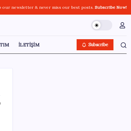
o our newsletter & never miss our best posts.
Subscribe Now!
TIM
İLETİŞİM
Subscribe
ı
SON YAZILAR
Ekonomide 1987 çöküşü mümkün… Efsane
yatırımcı Michael Burry’den rekor kıran