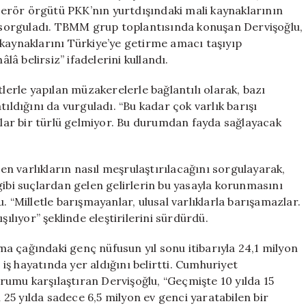
Genç
 terör örgütü PKK’nın yurtdışındaki mali kaynaklarının
Nüfus
sorguladı. TBMM grup toplantısında konuşan Dervişoğlu,
Sorunları
 kaynaklarını Türkiye’ye getirme amacı taşıyıp
için
â belirsiz” ifadelerini kullandı.
tlerle yapılan müzakerelerle bağlantılı olarak, bazı
ıldığını da vurguladı. “Bu kadar çok varlık barışı
ar bir türlü gelmiyor. Bu durumdan fayda sağlayacak
len varlıkların nasıl meşrulaştırılacağını sorgulayarak,
gibi suçlardan gelen gelirlerin bu yasayla korunmasını
. “Milletle barışmayanlar, ulusal varlıklarla barışamazlar.
şılıyor” şeklinde eleştirilerini sürdürdü.
a çağındaki genç nüfusun yıl sonu itibarıyla 24,1 milyon
ş hayatında yer aldığını belirtti. Cumhuriyet
umu karşılaştıran Dervişoğlu, “Geçmişte 10 yılda 15
25 yılda sadece 6,5 milyon ev genci yaratabilen bir