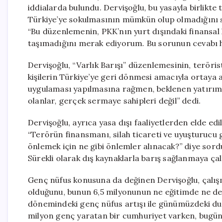
iddialarda bulundu. Dervişoğlu, bu yasayla birlikte
Türkiye’ye sokulmasının mümkün olup olmadığını 
“Bu düzenlemenin, PKK’nın yurt dışındaki finansal
taşımadığını merak ediyorum. Bu sorunun cevabı hâl
Dervişoğlu, “Varlık Barışı” düzenlemesinin, teröris
kişilerin Türkiye’ye geri dönmesi amacıyla ortaya at
uygulaması yapılmasına rağmen, beklenen yatırıml
olanlar, gerçek sermaye sahipleri değil” dedi.
Dervişoğlu, ayrıca yasa dışı faaliyetlerden elde edi
“Terörün finansmanı, silah ticareti ve uyuşturucu 
önlemek için ne gibi önlemler alınacak?” diye sordu
Sürekli olarak dış kaynaklarla barış sağlanmaya çalı
Genç nüfus konusuna da değinen Dervişoğlu, çalışm
olduğunu, bunun 6,5 milyonunun ne eğitimde ne de i
dönemindeki genç nüfus artışı ile günümüzdeki dur
milyon genç yaratan bir cumhuriyet varken, bugün 