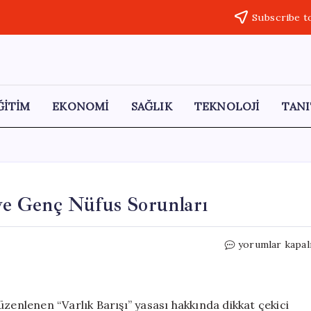
Subscribe t
ĞİTİM
EKONOMİ
SAĞLIK
TEKNOLOJİ
TANI
 ve Genç Nüfus Sorunları
Varlık
yorumlar kapal
Barışı:
Terör
Tehditleri
ve
üzenlenen “Varlık Barışı” yasası hakkında dikkat çekici