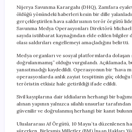
Nijerya Savunma Karargahı (DHQ), Zamfara eyaleti
öldüğü yönündeki haberleri kesin bir dille yalanla
gerçekleştirilen hava saldırısının terör örgütü lide
Savunma Medya Operasyonları Direktörü Michael On
sayıda istihbarat kaynağından elde edilen bilgiler 
olası saldırıları engellemeyi amaçladığını belirtti.
Medya organları ve sosyal platformlarda dolaşan sivi
doğrulanmamış” olduğu vurgulandı. Açıklamada, bu b
yansıtmadığı kaydedildi. Operasyonun bir “hava m
operasyonlarda anlık zayiat tespitinin güç olduğu be
teröristin etkisiz hale getirildiği ifade edildi.
Sivil kayıplarına dair iddiaların herhangi bir bağ
alınan yapının yalnızca silahlı unsurlar tarafından ku
güvenilir ve doğrulanmış herhangi bir kanıt bulunm
Uluslararası Af Örgütü, 10 Mayıs’ta düzenlenen hava
sürerken, Birleşmiş Milletler (BM) İnsan Hakları Yük