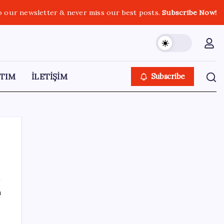
o our newsletter & never miss our best posts.
Subscribe Now!
TIM
İLETİŞİM
Subscribe
SON YAZILAR
ı
AB ambalaj kısıtlaması için düğmeye bastı