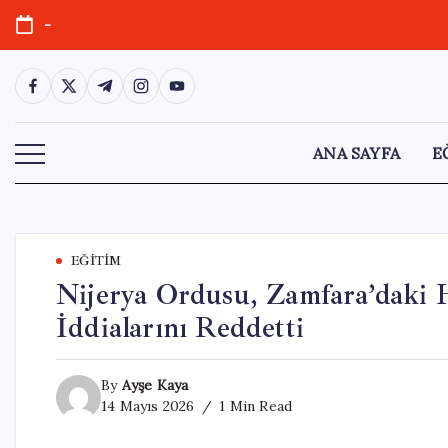
Skip
-
to
content
https://www.facebook.com/
https://twitter.com/
https://t.me/
https://www.instagram.com/
https://youtube.com/
ANA SAYFA
E
EĞITIM
Nijerya Ordusu, Zamfara’daki H
İddialarını Reddetti
By
Ayşe Kaya
14 Mayıs 2026
1 Min Read