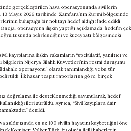
Saldırısında
nde gerçekleştirilen hava operasyonunda sivillerin
Sivil
dı. 10 Mayıs 2026 tarihinde, Zamfara’nın Zurmi bölgesinde
Kaybı
rlerinin buluştuğu bir noktayı hedef aldığı ifade edildi.
İddialarını
oja, operasyona ilişkin yaptığı açıklamada, hedefin ço
Reddetti
doğrultusunda belirlendiğini ve kuzeybatı bölgesindeki
için
l kayıplarına ilişkin rakamların “spekülatif, yanıltıcı ve
ilgilerin Nijerya Silahlı Kuvvetleri’nin resmi duruşunu
üdahale operasyonu” olarak tanımlandığı ve bu tür
lirtildi. İlk hasar tespit raporlarına göre, birçok
ımsız doğrulama ile desteklenmediği savunularak, hedef
llanıldığı ileri sürüldü. Ayrıca, “Sivil kayıplara dair
amaktadır.” denildi.
 saldırısında en az 100 sivilin hayatını kaybettiğini öne
sek Komiseri Volker Türk, bu olayla ilgili haberlerin