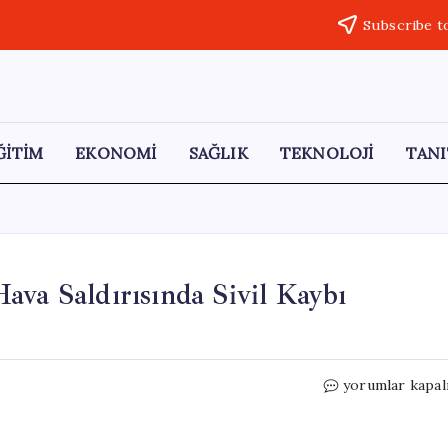
Subscribe t
ĞİTİM
EKONOMİ
SAĞLIK
TEKNOLOJİ
TANI
ava Saldırısında Sivil Kaybı
Nijerya
yorumlar kapal
Ordusu,
Zamfara’daki
Hava