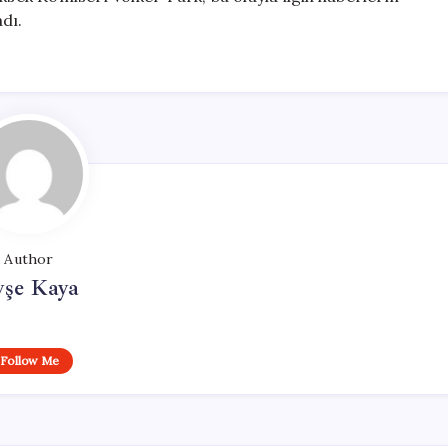
adı.
Author
yşe Kaya
Follow Me