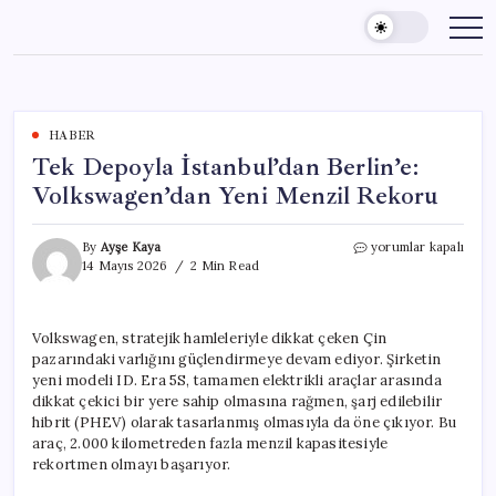
Skip
to
content
HABER
Tek Depoyla İstanbul’dan Berlin’e:
Volkswagen’dan Yeni Menzil Rekoru
Tek
By
Ayşe Kaya
yorumlar kapalı
Depoyla
14 Mayıs 2026
2 Min Read
İstanbul’dan
Berlin’e:
Volkswagen’dan
Volkswagen, stratejik hamleleriyle dikkat çeken Çin
Yeni
pazarındaki varlığını güçlendirmeye devam ediyor. Şirketin
Menzil
Rekoru
yeni modeli ID. Era 5S, tamamen elektrikli araçlar arasında
için
dikkat çekici bir yere sahip olmasına rağmen, şarj edilebilir
hibrit (PHEV) olarak tasarlanmış olmasıyla da öne çıkıyor. Bu
araç, 2.000 kilometreden fazla menzil kapasitesiyle
rekortmen olmayı başarıyor.