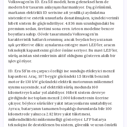
Volkswagen’in ID. Era 5S modeli, hem geleneksel hem de
modern bir tasarım anlayışını harmanlıyor. Dış görünümü,
markanın elektrikli ID serisine ait yenilikçi aydınlatma
sistemleri ve estetik unsurlarla donatılmışken, içindeki verimli
hibrit sistem ile güçlendiriliyor. 4.836 mm uzunluğundaki bu
premium sedan, üretimi sona eren Arteon modeline benzer
boyutlara sahip. Gövde tasarımında Volkswagen’in
karakteristik hatları korunmuş; ancak boydan boya uzanan
ışık şeritleri ve dikiz aynalarına entegre mavi LED’ler, aracın
teknolojik kapasitesini gözler önüne seriyor. Bu mavi LED’ler,
sürüş asistan sistemlerinin aktif olduğunu gösteren akıllı bir
işlev görüyor.
ID. Era 5S’in en çarpıcı özelliği ise sunduğu etkileyici menzil
kapasitesi. Araç, 107 beygir gücündeki 1.5 litrelik benzinli
motor ile 130 kW gücündeki elektrik motorunun mükemmel
uyumu sayesinde, saf elektrikli sürüş modunda 160
kilometreye kadar yol alabiliyor. Hibrit sistem devreye
girdiğinde ise toplam menzil 2.000 kilometrenin üzerine
çıkıyor, böylece sürücüler yakıt istasyonlarını unutabiliyor.
Ayrıca, bataryanın tamamen boşaldığı durumlarda bile 100
kilometrede yalnızca 2.82 litre yakıt tüketmesi,
mühendislikteki mükemmelliği gösteriyor. LFP batarya
teknolojisi ile desteklenen bu sistem, güvenlik ve uzun ömürlü