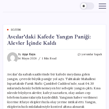
Skip
to
content
EĞITIM
Avcılar’daki Kafede Yangın Paniği:
Alevler İçinde Kaldı
Avcılar’daki
By
Ayşe Kaya
yorumlar kapalı
Kafede
14 Mayıs 2026
1 Min Read
Yangın
Paniği:
Alevler
Avcılar’da sabah saatlerinde bir kafede meydana gelen
İçinde
yangın, çevrede büyük paniğe yol açtı. Tahtakale Mahallesi
Kaldı
için
Ispartakule Faruk Nafiz Çamlıbel Caddesi’nde, saat 04.30
sularında henüz belirlenemeyen bir sebeple yangın çıktı. Kısa
sürede büyüyen alevler, kafeyi sararken, olay anları cep
telefonu kameralarıyla kaydedildi. Yangının haber verilmesi
üzerine itfaiye ekipleri hızla olay yerine intikal etti. Yangın,
ekiplerin hızlı müdahalesiyle kontrol altına alınarak