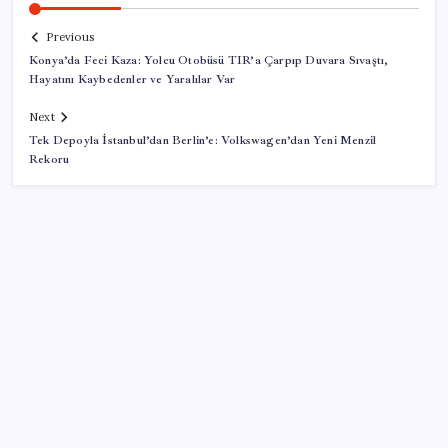
Previous
Konya’da Feci Kaza: Yolcu Otobüsü TIR’a Çarpıp Duvara Sıvaştı,
Hayatını Kaybedenler ve Yaralılar Var
Next
Tek Depoyla İstanbul’dan Berlin’e: Volkswagen’dan Yeni Menzil
Rekoru
SON YAZILAR
Petrol sert düştü: Hürmüz Boğazı’ndaki diplomatik