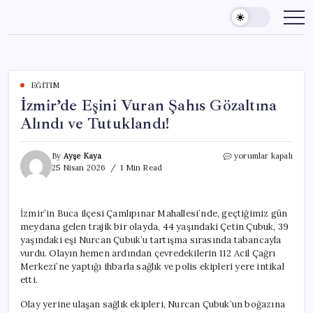
Skip
to
content
EĞITIM
İzmir’de Eşini Vuran Şahıs Gözaltına
Alındı ve Tutuklandı!
İzmir’de
By
Ayşe Kaya
yorumlar kapalı
Eşini
25 Nisan 2026
1 Min Read
Vuran
Şahıs
Gözaltına
İzmir’in Buca ilçesi Çamlıpınar Mahallesi’nde, geçtiğimiz gün
Alındı
meydana gelen trajik bir olayda, 44 yaşındaki Çetin Çubuk, 39
ve
Tutuklandı!
yaşındaki eşi Nurcan Çubuk’u tartışma sırasında tabancayla
için
vurdu. Olayın hemen ardından çevredekilerin 112 Acil Çağrı
Merkezi’ne yaptığı ihbarla sağlık ve polis ekipleri yere intikal
etti.
Olay yerine ulaşan sağlık ekipleri, Nurcan Çubuk’un boğazına