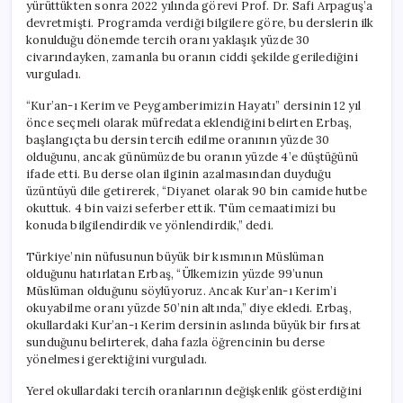
yürüttükten sonra 2022 yılında görevi Prof. Dr. Safi Arpaguş’a
devretmişti. Programda verdiği bilgilere göre, bu derslerin ilk
konulduğu dönemde tercih oranı yaklaşık yüzde 30
civarındayken, zamanla bu oranın ciddi şekilde gerilediğini
vurguladı.
“Kur’an-ı Kerim ve Peygamberimizin Hayatı” dersinin 12 yıl
önce seçmeli olarak müfredata eklendiğini belirten Erbaş,
başlangıçta bu dersin tercih edilme oranının yüzde 30
olduğunu, ancak günümüzde bu oranın yüzde 4’e düştüğünü
ifade etti. Bu derse olan ilginin azalmasından duyduğu
üzüntüyü dile getirerek, “Diyanet olarak 90 bin camide hutbe
okuttuk. 4 bin vaizi seferber ettik. Tüm cemaatimizi bu
konuda bilgilendirdik ve yönlendirdik,” dedi.
Türkiye’nin nüfusunun büyük bir kısmının Müslüman
olduğunu hatırlatan Erbaş, “Ülkemizin yüzde 99’unun
Müslüman olduğunu söylüyoruz. Ancak Kur’an-ı Kerim’i
okuyabilme oranı yüzde 50’nin altında,” diye ekledi. Erbaş,
okullardaki Kur’an-ı Kerim dersinin aslında büyük bir fırsat
sunduğunu belirterek, daha fazla öğrencinin bu derse
yönelmesi gerektiğini vurguladı.
Yerel okullardaki tercih oranlarının değişkenlik gösterdiğini