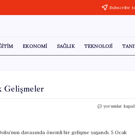
Subscribe t
ĞİTİM
EKONOMİ
SAĞLIK
TEKNOLOJİ
TANI
k Gelişmeler
Gülistan
yorumlar kapal
Doku
Davasında
Kritik
Gelişmeler
 Doku’nun davasında önemli bir gelişme yaşandı. 5 Ocak