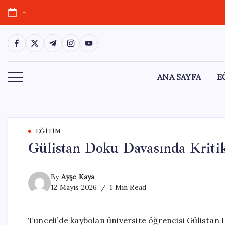
Skip
-
to
content
https://www.facebook.com/
https://twitter.com/
https://t.me/
https://www.instagram.com/
https://youtube.com/
ANA SAYFA
E
EĞITIM
Gülistan Doku Davasında Kriti
By
Ayşe Kaya
12 Mayıs 2026
1 Min Read
Tunceli’de kaybolan üniversite öğrencisi Gülistan