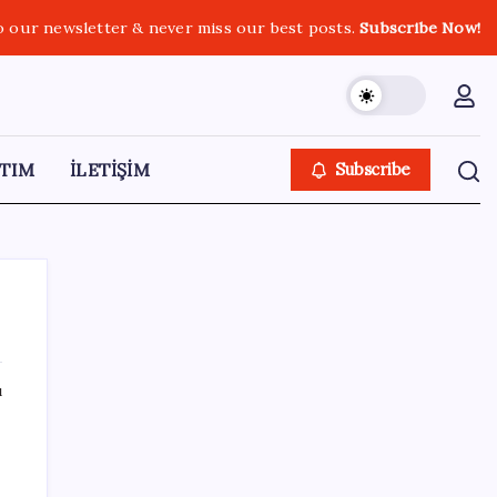
o our newsletter & never miss our best posts.
Subscribe Now!
TIM
İLETİŞİM
Subscribe
ı
SON YAZILAR
Kapadokya’da dededen toruna uzanan
hikâye: 136 kovanla bal markası kurdu