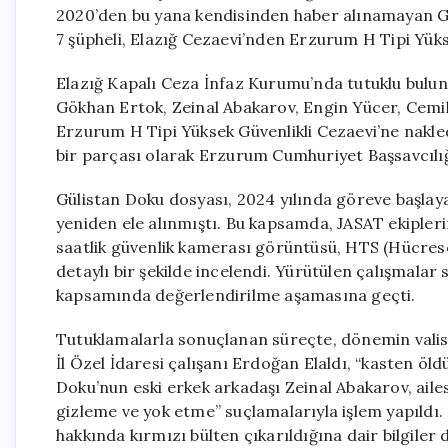
2020’den bu yana kendisinden haber alınamayan Gül
7 şüpheli, Elazığ Cezaevi’nden Erzurum H Tipi Yükse
Elazığ Kapalı Ceza İnfaz Kurumu’nda tutuklu bulun
Gökhan Ertok, Zeinal Abakarov, Engin Yücer, Cemil
Erzurum H Tipi Yüksek Güvenlikli Cezaevi’ne nakled
bir parçası olarak Erzurum Cumhuriyet Başsavcılığı 
Gülistan Doku dosyası, 2024 yılında göreve başlay
yeniden ele alınmıştı. Bu kapsamda, JASAT ekipler
saatlik güvenlik kamerası görüntüsü, HTS (Hücresel
detaylı bir şekilde incelendi. Yürütülen çalışmala
kapsamında değerlendirilme aşamasına geçti.
Tutuklamalarla sonuçlanan süreçte, dönemin valis
İl Özel İdaresi çalışanı Erdoğan Elaldı, “kasten öl
Doku’nun eski erkek arkadaşı Zeinal Abakarov, ailesi
gizleme ve yok etme” suçlamalarıyla işlem yapıldı.
hakkında kırmızı bülten çıkarıldığına dair bilgiler 