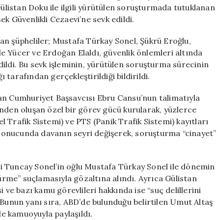
için
istan Doku ile ilgili yürütülen soruşturmada tutuklanan
k Güvenlikli Cezaevi’ne sevk edildi.
an şüpheliler; Mustafa Türkay Sonel, Şükrü Eroğlu,
e Yücer ve Erdoğan Elaldı, güvenlik önlemleri altında
ildi. Bu sevk işleminin, yürütülen soruşturma sürecinin
tarafından gerçekleştirildiği bildirildi.
an Cumhuriyet Başsavcısı Ebru Cansu’nun talimatıyla
inden oluşan özel bir görev gücü kurularak, yüzlerce
 Trafik Sistemi) ve PTS (Panik Trafik Sistemi) kayıtları
r sonucunda davanın seyri değişerek, soruşturma “cinayet”
i Tuncay Sonel’in oğlu Mustafa Türkay Sonel ile dönemin
dürme” suçlamasıyla gözaltına alındı. Ayrıca Gülistan
 ve bazı kamu görevlileri hakkında ise “suç delillerini
 Bunun yanı sıra, ABD’de bulunduğu belirtilen Umut Altaş
de kamuoyuyla paylaşıldı.