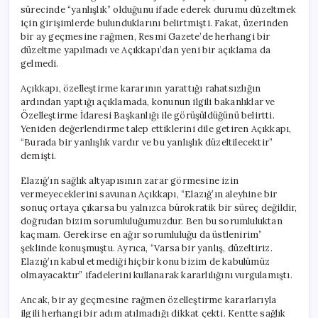
sürecinde “yanlışlık” olduğunu ifade ederek durumu düzeltmek
için girişimlerde bulunduklarını belirtmişti. Fakat, üzerinden
bir ay geçmesine rağmen, Resmi Gazete’de herhangi bir
düzeltme yapılmadı ve Açıkkapı’dan yeni bir açıklama da
gelmedi.
Açıkkapı, özelleştirme kararının yarattığı rahatsızlığın
ardından yaptığı açıklamada, konunun ilgili bakanlıklar ve
Özelleştirme İdaresi Başkanlığı ile görüşüldüğünü belirtti.
Yeniden değerlendirme talep ettiklerini dile getiren Açıkkapı,
“Burada bir yanlışlık vardır ve bu yanlışlık düzeltilecektir”
demişti.
Elazığ’ın sağlık altyapısının zarar görmesine izin
vermeyeceklerini savunan Açıkkapı, “Elazığ’ın aleyhine bir
sonuç ortaya çıkarsa bu yalnızca bürokratik bir süreç değildir,
doğrudan bizim sorumluluğumuzdur. Ben bu sorumluluktan
kaçmam. Gerekirse en ağır sorumluluğu da üstlenirim”
şeklinde konuşmuştu. Ayrıca, “Varsa bir yanlış, düzeltiriz.
Elazığ’ın kabul etmediği hiçbir konu bizim de kabulümüz
olmayacaktır” ifadelerini kullanarak kararlılığını vurgulamıştı.
Ancak, bir ay geçmesine rağmen özelleştirme kararlarıyla
ilgili herhangi bir adım atılmadığı dikkat çekti. Kentte sağlık