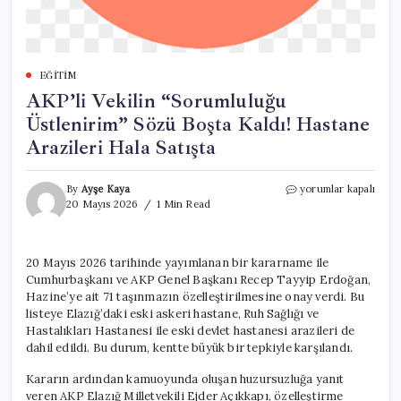
EĞITIM
AKP’li Vekilin “Sorumluluğu
Üstlenirim” Sözü Boşta Kaldı! Hastane
Arazileri Hala Satışta
AKP’li
By
Ayşe Kaya
yorumlar kapalı
Vekilin
20 Mayıs 2026
1 Min Read
“Sorumluluğu
Üstlenirim”
Sözü
20 Mayıs 2026 tarihinde yayımlanan bir kararname ile
Boşta
Cumhurbaşkanı ve AKP Genel Başkanı Recep Tayyip Erdoğan,
Kaldı!
Hastane
Hazine’ye ait 71 taşınmazın özelleştirilmesine onay verdi. Bu
Arazileri
listeye Elazığ’daki eski askeri hastane, Ruh Sağlığı ve
Hala
Hastalıkları Hastanesi ile eski devlet hastanesi arazileri de
Satışta
dahil edildi. Bu durum, kentte büyük bir tepkiyle karşılandı.
için
Kararın ardından kamuoyunda oluşan huzursuzluğa yanıt
veren AKP Elazığ Milletvekili Ejder Açıkkapı, özelleştirme