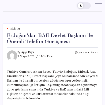
Skip
to
content
EĞITIM
Erdoğan’dan BAE Devlet Başkanı ile
Önemli Telefon Görüşmesi
Erdoğan’dan
By
Ayşe Kaya
yorumlar kapalı
BAE
9 Mayıs 2026
1 Min Read
Devlet
Başkanı
ile
Türkiye Cumhurbaşkanı Recep Tayyip Erdoğan, Birleşik Arap
Önemli
Emirlikleri (BAE) Devlet Başkanı Şeyh Muhammed bin Zayed Al
Telefon
Görüşmesi
Nahyan ile önemli bir telefon görüşmesi gerçekleştirdi.
için
Cumhurbaşkanlığı İletişim Başkanlığı’ndan yapılan açıklamaya
göre, görüşme sırasında Türkiye ve BAE arasındaki ikili
ilişkiler, bölgesel ve uluslararası meseleler hakkında bilgi
alışverişinde bulunuldu.