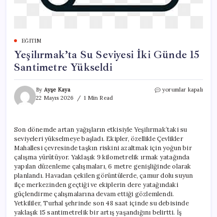
EĞITIM
Yeşilırmak’ta Su Seviyesi İki Günde 15
Santimetre Yükseldi
Yeşilırmak’ta
By
Ayşe Kaya
yorumlar kapalı
Su
22 Mayıs 2026
1 Min Read
Seviyesi
İki
Günde
Son dönemde artan yağışların etkisiyle Yeşilırmak’taki su
15
seviyeleri yükselmeye başladı. Ekipler, özellikle Çevlikler
Santimetre
Yükseldi
Mahallesi çevresinde taşkın riskini azaltmak için yoğun bir
için
çalışma yürütüyor. Yaklaşık 9 kilometrelik ırmak yatağında
yapılan düzenleme çalışmaları, 6 metre genişliğinde olarak
planlandı. Havadan çekilen görüntülerde, çamur dolu suyun
ilçe merkezinden geçtiği ve ekiplerin dere yatağındaki
güçlendirme çalışmalarına devam ettiği gözlemlendi.
Yetkililer, Turhal şehrinde son 48 saat içinde su debisinde
yaklaşık 15 santimetrelik bir artış yaşandığını belirtti. İş