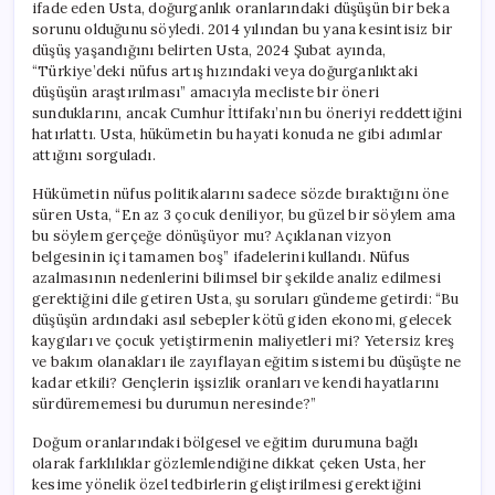
ifade eden Usta, doğurganlık oranlarındaki düşüşün bir beka
sorunu olduğunu söyledi. 2014 yılından bu yana kesintisiz bir
düşüş yaşandığını belirten Usta, 2024 Şubat ayında,
“Türkiye’deki nüfus artış hızındaki veya doğurganlıktaki
düşüşün araştırılması” amacıyla mecliste bir öneri
sunduklarını, ancak Cumhur İttifakı’nın bu öneriyi reddettiğini
hatırlattı. Usta, hükümetin bu hayati konuda ne gibi adımlar
attığını sorguladı.
Hükümetin nüfus politikalarını sadece sözde bıraktığını öne
süren Usta, “En az 3 çocuk deniliyor, bu güzel bir söylem ama
bu söylem gerçeğe dönüşüyor mu? Açıklanan vizyon
belgesinin içi tamamen boş” ifadelerini kullandı. Nüfus
azalmasının nedenlerini bilimsel bir şekilde analiz edilmesi
gerektiğini dile getiren Usta, şu soruları gündeme getirdi: “Bu
düşüşün ardındaki asıl sebepler kötü giden ekonomi, gelecek
kaygıları ve çocuk yetiştirmenin maliyetleri mi? Yetersiz kreş
ve bakım olanakları ile zayıflayan eğitim sistemi bu düşüşte ne
kadar etkili? Gençlerin işsizlik oranları ve kendi hayatlarını
sürdürememesi bu durumun neresinde?”
Doğum oranlarındaki bölgesel ve eğitim durumuna bağlı
olarak farklılıklar gözlemlendiğine dikkat çeken Usta, her
kesime yönelik özel tedbirlerin geliştirilmesi gerektiğini