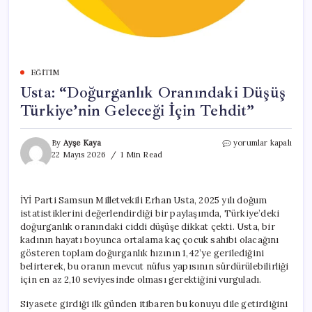
EĞITIM
Usta: “Doğurganlık Oranındaki Düşüş
Türkiye’nin Geleceği İçin Tehdit”
Usta:
By
Ayşe Kaya
yorumlar kapalı
“Doğurganlık
22 Mayıs 2026
1 Min Read
Oranındaki
Düşüş
Türkiye’nin
İYİ Parti Samsun Milletvekili Erhan Usta, 2025 yılı doğum
Geleceği
istatistiklerini değerlendirdiği bir paylaşımda, Türkiye’deki
İçin
Tehdit”
doğurganlık oranındaki ciddi düşüşe dikkat çekti. Usta, bir
için
kadının hayatı boyunca ortalama kaç çocuk sahibi olacağını
gösteren toplam doğurganlık hızının 1,42’ye gerilediğini
belirterek, bu oranın mevcut nüfus yapısının sürdürülebilirliği
için en az 2,10 seviyesinde olması gerektiğini vurguladı.
Siyasete girdiği ilk günden itibaren bu konuyu dile getirdiğini