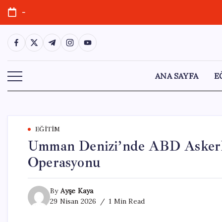
Skip
-
to
content
https://www.facebook.com/
https://twitter.com/
https://t.me/
https://www.instagram.com/
https://youtube.com/
ANA SAYFA
E
EĞITIM
Umman Denizi’nde ABD Askerl
Operasyonu
By
Ayşe Kaya
29 Nisan 2026
1 Min Read