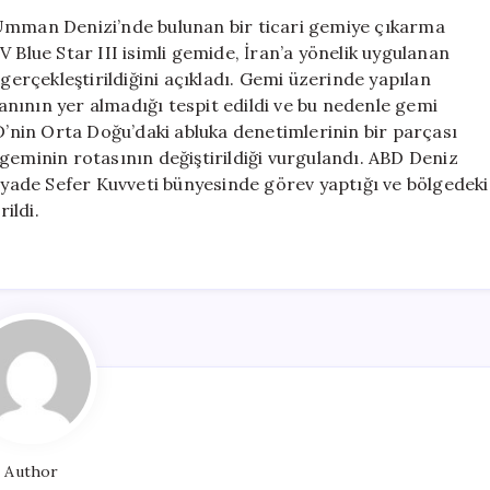
Gemiye
man Denizi’nde bulunan bir ticari gemiye çıkarma
Çıkarma
 Blue Star III isimli gemide, İran’a yönelik uygulanan
Operasyonu
 gerçekleştirildiğini açıkladı. Gemi üzerinde yapılan
için
nının yer almadığı tespit edildi ve bu nedenle gemi
nin Orta Doğu’daki abluka denetimlerinin bir parçası
geminin rotasının değiştirildiği vurgulandı. ABD Deniz
Piyade Sefer Kuvveti bünyesinde görev yaptığı ve bölgedeki
ildi.
Author