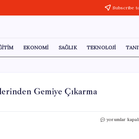
Subscribe t
ĞİTİM
EKONOMİ
SAĞLIK
TEKNOLOJİ
TANI
erinden Gemiye Çıkarma
Umman
yorumlar kapal
Denizi’nde
ABD
Askerlerinden