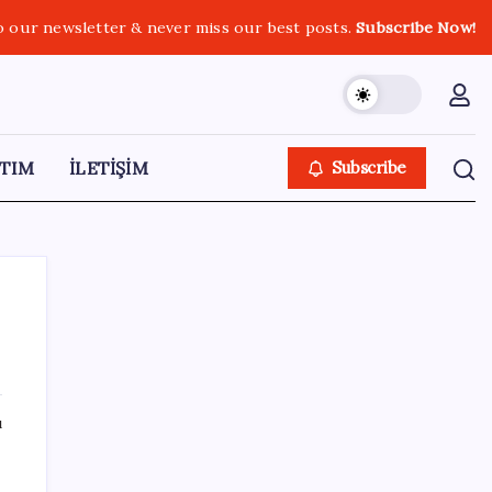
o our newsletter & never miss our best posts.
Subscribe Now!
TIM
İLETİŞİM
Subscribe
SON YAZILAR
ı
Sürekli maddi sorun yaşayan insanların
beyni daha çabuk yaşlanabiliyor: ‘Beyin de