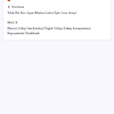
Previous
Yılda Bir Kez Açan Manisa Lalesi İçin Ceza Artışı!
Next
Nusret Gökçe’nin Kardeşi Özgür Gökçe Fuhuş Soruşturması
Kapsamında Tutuklandı
SON YAZILAR
Ekonomide 1987 çöküşü mümkün… Efsane yatırımcı
Michael Burry’den rekor kıran borsada felaket
senaryosu