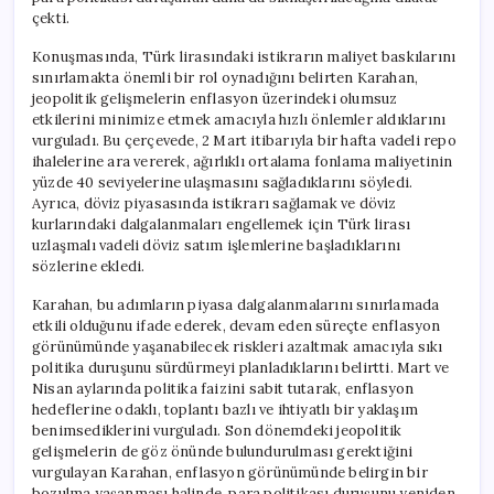
çekti.
Konuşmasında, Türk lirasındaki istikrarın maliyet baskılarını
sınırlamakta önemli bir rol oynadığını belirten Karahan,
jeopolitik gelişmelerin enflasyon üzerindeki olumsuz
etkilerini minimize etmek amacıyla hızlı önlemler aldıklarını
vurguladı. Bu çerçevede, 2 Mart itibarıyla bir hafta vadeli repo
ihalelerine ara vererek, ağırlıklı ortalama fonlama maliyetinin
yüzde 40 seviyelerine ulaşmasını sağladıklarını söyledi.
Ayrıca, döviz piyasasında istikrarı sağlamak ve döviz
kurlarındaki dalgalanmaları engellemek için Türk lirası
uzlaşmalı vadeli döviz satım işlemlerine başladıklarını
sözlerine ekledi.
Karahan, bu adımların piyasa dalgalanmalarını sınırlamada
etkili olduğunu ifade ederek, devam eden süreçte enflasyon
görünümünde yaşanabilecek riskleri azaltmak amacıyla sıkı
politika duruşunu sürdürmeyi planladıklarını belirtti. Mart ve
Nisan aylarında politika faizini sabit tutarak, enflasyon
hedeflerine odaklı, toplantı bazlı ve ihtiyatlı bir yaklaşım
benimsediklerini vurguladı. Son dönemdeki jeopolitik
gelişmelerin de göz önünde bulundurulması gerektiğini
vurgulayan Karahan, enflasyon görünümünde belirgin bir
bozulma yaşanması halinde, para politikası duruşunu yeniden