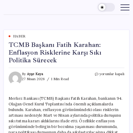
Skip
to
content
HABER
TCMB Başkanı Fatih Karahan:
Enflasyon Risklerine Karşı Sıkı
Politika Sürecek
TCMB
By
Ayşe Kaya
yorumlar kapalı
Başkanı
27 Nisan 2026
1 Min Read
Fatih
Karahan:
Enflasyon
Merkez Bankası (TCMB) Başkanı Fatih Karahan, bankanın 94.
Risklerine
Olağan Genel Kurul Toplantısı’nda önemli açıklamalarda
Karşı
Sıkı
bulundu. Karahan, enflasyon görünümündeki olası risklerin
Politika
artması nedeniyle Mart ve Nisan aylarında politika duruşunu
Sürecek
sıkı tutma kararı aldıklarını ifade etti. Özellikle enflasyon
için
görünümünde belirgin bir bozulma yaşanması durumunda,
para politikası duruşunun daha da sıkılaştırılacağına dikkat