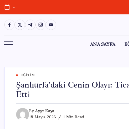
Skip
-
to
content
https://www.facebook.com/
https://twitter.com/
https://t.me/
https://www.instagram.com/
https://youtube.com/
ANA SAYFA
E
EĞITIM
Şanlıurfa’daki Cenin Olayı: Tic
Etti
By
Ayşe Kaya
18 Mayıs 2026
1 Min Read