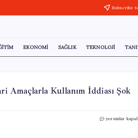
Subscribe t
ĞİTİM
EKONOMİ
SAĞLIK
TEKNOLOJİ
TANI
ari Amaçlarla Kullanım İddiası Şok
Şanlıurfa’daki
yorumlar kapal
Cenin
Olayı:
Ticari