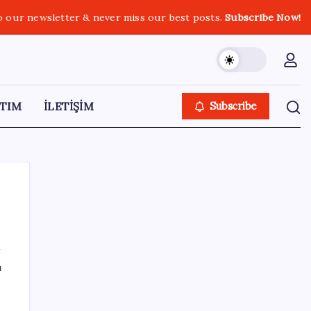
o our newsletter & never miss our best posts.
Subscribe Now!
TIM
İLETİŞİM
Subscribe
SON YAZILAR
ı
Tüm dünyaya ‘tatil daveti’