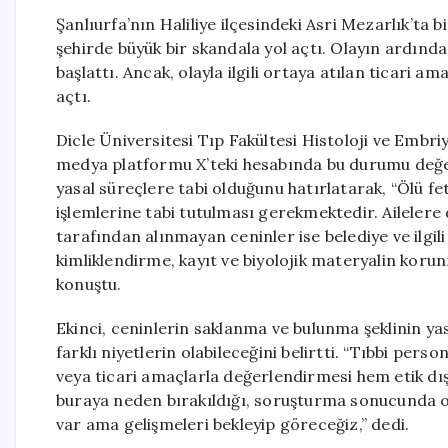
Şanlıurfa’nın Haliliye ilçesindeki Asri Mezarlık’ta b
şehirde büyük bir skandala yol açtı. Olayın ardınd
başlattı. Ancak, olayla ilgili ortaya atılan ticari 
açtı.
Dicle Üniversitesi Tıp Fakültesi Histoloji ve Embri
medya platformu X’teki hesabında bu durumu değer
yasal süreçlere tabi olduğunu hatırlatarak, “Ölü fe
işlemlerine tabi tutulması gerekmektedir. Ailelere defi
tarafından alınmayan ceninler ise belediye ve ilgil
kimliklendirme, kayıt ve biyolojik materyalin koru
konuştu.
Ekinci, ceninlerin saklanma ve bulunma şeklinin ya
farklı niyetlerin olabileceğini belirtti. “Tıbbi pers
veya ticari amaçlarla değerlendirmesi hem etik dış
buraya neden bırakıldığı, soruşturma sonucunda 
var ama gelişmeleri bekleyip göreceğiz,” dedi.