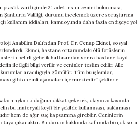
Amaçlarla
ir plastik varil içinde 21 adet insan cenini bulunması,
Kullanım
an Şanlıurfa Valiliği, durumu incelemek üzere soruşturma
İddiası
amaçlı kullanım iddiaları, kamuoyunda daha fazla endişeye yo
Şok
Etti
için
yoloji Anabilim Dalı’ndan Prof. Dr. Cenap Ekinci, sosyal
lendirdi. Ekinci, hastane ortamındaki ölü fetüslerin
tüslerin belirli gebelik haftasından sonra hastane kayıt
n ile ilgili bilgi verilir ve ceninler teslim edilir. Aile
i kurumlar aracılığıyla gömülür. Tüm bu işlemler,
nması gibi önemli aşamaları içermektedir,” şeklinde
salara aykırı olduğuna dikkat çekerek, olayın arkasında
onelin bu materyali keyfi bir şekilde kullanması, saklaması
ıdır hem de ağır suç kapsamına girebilir. Ceninlerin
ortaya çıkacaktır. Bu durum hakkında kafamda birçok sor