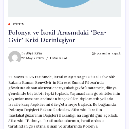
EĞITIM
Polonya ve İsrail Arasındaki ‘Ben-
Gvir’ Krizi Derinleşiyor
Polonya
By
Ayşe Kaya
yorumlar kapalı
ve
22 Mayıs 2026
1 Min Read
İsrail
Arasındaki
‘Ben-
22 Mayıs 2026 tarihinde, İsrail’in aşırı sağcı Ulusal Güvenlik
Gvir’
Bakanı Itamar Ben-Gvir’in Küresel Sumud Filosu’nda
Krizi
Derinleşiyor
gözaltına alınan aktivistlere uyguladığı kötü muamele, dünya
için
genelinde büyük bir tepki topladı. Yaşananların görüntülerinin
yayımlanmasının ardından birçok ülke, diplomatik yollarla
İsrail’e karşı tepkilerini dile getirmeye başladı. Bu bağlamda,
Polonya Dışişleri Bakanı Radoslaw Sikorski, İsrail’in
maslahatgüzarının Dışişleri Bakanlığı’na çağrıldığını açıkladı.
Sikorski, “Polonya, İsrail makamlarının, İsrail ordusu
tarafından gözaltına alınan ve aralarında Polonya