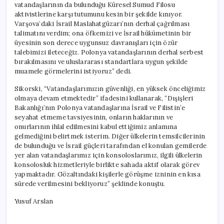
vatandaşlarının da bulunduğu Küresel Sumud Filosu
aktivistlerine karşı tutumunu kesin bir şekilde kınıyor.
Varşova’daki İsrail Maslahatgüzarı’nın derhal çağrılması
talimatını verdim; ona öfkemizi ve İsrail hükümetinin bir
üyesinin son derece uygunsuz davranışları için özür
talebimizi ileteceğiz. Polonya vatandaşlarının derhal serbest
bırakılmasını ve uluslararası standartlara uygun şekilde
muamele görmelerini istiyoruz” dedi.
Sikorski, “Vatandaşlarımızın güvenliği, en yüksek önceliğimiz
olmaya devam etmektedir” ifadesini kullanarak, “Dışişleri
Bakanlığı’nın Polonya vatandaşlarına İsrail ve Filistin’e
seyahat etmeme tavsiyesinin, onların haklarının ve
onurlarının ihlal edilmesini kabul ettiğimiz anlamına
gelmediğini belirtmek isterim. Diğer ülkelerin temsilcilerinin
de bulunduğu ve İsrail güçleri tarafından el konulan gemilerde
yer alan vatandaşlarımız için konsoloslarımız, ilgili ülkelerin
konsolosluk hizmetleriyle birlikte sahada aktif olarak görev
yapmaktadır. Gözaltındaki kişilerle görüşme izninin en kısa
sürede verilmesini bekliyoruz” şeklinde konuştu.
Yusuf Arslan