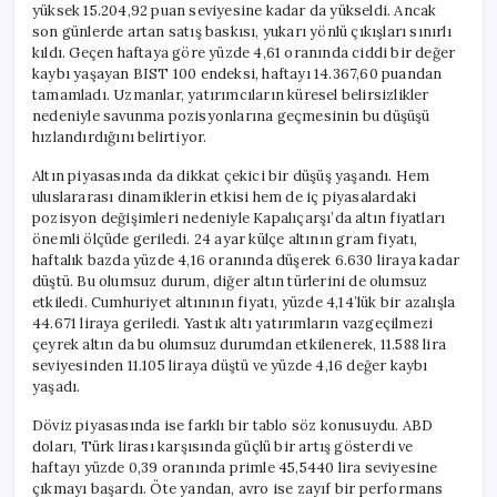
yüksek 15.204,92 puan seviyesine kadar da yükseldi. Ancak
son günlerde artan satış baskısı, yukarı yönlü çıkışları sınırlı
kıldı. Geçen haftaya göre yüzde 4,61 oranında ciddi bir değer
kaybı yaşayan BIST 100 endeksi, haftayı 14.367,60 puandan
tamamladı. Uzmanlar, yatırımcıların küresel belirsizlikler
nedeniyle savunma pozisyonlarına geçmesinin bu düşüşü
hızlandırdığını belirtiyor.
Altın piyasasında da dikkat çekici bir düşüş yaşandı. Hem
uluslararası dinamiklerin etkisi hem de iç piyasalardaki
pozisyon değişimleri nedeniyle Kapalıçarşı’da altın fiyatları
önemli ölçüde geriledi. 24 ayar külçe altının gram fiyatı,
haftalık bazda yüzde 4,16 oranında düşerek 6.630 liraya kadar
düştü. Bu olumsuz durum, diğer altın türlerini de olumsuz
etkiledi. Cumhuriyet altınının fiyatı, yüzde 4,14’lük bir azalışla
44.671 liraya geriledi. Yastık altı yatırımların vazgeçilmezi
çeyrek altın da bu olumsuz durumdan etkilenerek, 11.588 lira
seviyesinden 11.105 liraya düştü ve yüzde 4,16 değer kaybı
yaşadı.
Döviz piyasasında ise farklı bir tablo söz konusuydu. ABD
doları, Türk lirası karşısında güçlü bir artış gösterdi ve
haftayı yüzde 0,39 oranında primle 45,5440 lira seviyesine
çıkmayı başardı. Öte yandan, avro ise zayıf bir performans