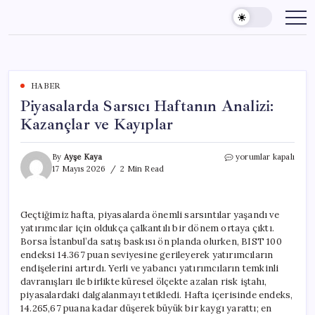
Skip
to
content
HABER
Piyasalarda Sarsıcı Haftanın Analizi:
Kazançlar ve Kayıplar
Piyasalarda
By
Ayşe Kaya
yorumlar kapalı
Sarsıcı
17 Mayıs 2026
2 Min Read
Haftanın
Analizi:
Kazançlar
Geçtiğimiz hafta, piyasalarda önemli sarsıntılar yaşandı ve
ve
yatırımcılar için oldukça çalkantılı bir dönem ortaya çıktı.
Kayıplar
için
Borsa İstanbul’da satış baskısı ön planda olurken, BIST 100
endeksi 14.367 puan seviyesine gerileyerek yatırımcıların
endişelerini artırdı. Yerli ve yabancı yatırımcıların temkinli
davranışları ile birlikte küresel ölçekte azalan risk iştahı,
piyasalardaki dalgalanmayı tetikledi. Hafta içerisinde endeks,
14.265,67 puana kadar düşerek büyük bir kaygı yarattı; en