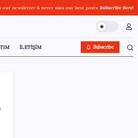
o our newsletter & never miss our best posts.
Subscribe Now!
TIM
İLETİŞİM
Subscribe
ı
SON YAZILAR
Ekonomide 1987 çöküşü mümkün… Efsane
yatırımcı Michael Burry’den rekor kıran