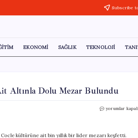
Subscribe t
ĞİTİM
EKONOMİ
SAĞLIK
TEKNOLOJİ
TANI
Ait Altınla Dolu Mezar Bulundu
Panama’da
yorumlar kapal
Yeni
Bir
Uygarlığa
Ait
cle kültürüne ait bin yıllık bir lider mezarı keşfetti.