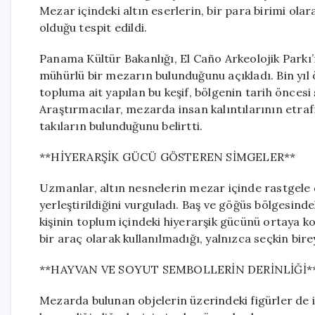
Mezar içindeki altın eserlerin, bir para birimi olar
olduğu tespit edildi.
Panama Kültür Bakanlığı, El Caño Arkeolojik Parkı’n
mühürlü bir mezarın bulunduğunu açıkladı. Bin yıl
topluma ait yapılan bu keşif, bölgenin tarih öncesi 
Araştırmacılar, mezarda insan kalıntılarının etrafına
takıların bulunduğunu belirtti.
**HİYERARŞİK GÜCÜ GÖSTEREN SİMGELER**
Uzmanlar, altın nesnelerin mezar içinde rastgele da
yerleştirildiğini vurguladı. Baş ve göğüs bölgesin
kişinin toplum içindeki hiyerarşik gücünü ortaya k
bir araç olarak kullanılmadığı, yalnızca seçkin birey
**HAYVAN VE SOYUT SEMBOLLERİN DERİNLİĞİ*
Mezarda bulunan objelerin üzerindeki figürler de i