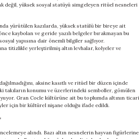
Altınla
ak değil, yüksek sosyal statüyü simgeleyen ritüel nesneleri
Dolu
Mezar
Bulundu
da yürütülen kazılarda, yüksek statülü bir bireye ait
için
 önce kaybolan ve geride yazılı belgeler bırakmayan bu
sosyal yapısına dair önemli bilgiler sağlıyor.
 titizlikle yerleştirilmiş altın levhalar, kolyeler ve
ğılmadığını, aksine kasıtlı ve ritüel bir düzen içinde
deki takıların konumu ve üzerlerindeki semboller, gömülen
oyuyor. Gran Cocle kültürüne ait bu toplumda altının ticar
ler için bir kültürel nişane olduğu ifade edildi.
*
ncelemeye alındı. Bazı altın nesnelerin hayvan figürlerine