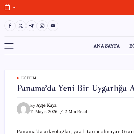
Skip
-
to
content
https://www.facebook.com/
https://twitter.com/
https://t.me/
https://www.instagram.com/
https://youtube.com/
ANA SAYFA
E
EĞITIM
Panama’da Yeni Bir Uygarlığa 
By
Ayşe Kaya
11 Mayıs 2026
2 Min Read
Panama’da arkeologlar, yazılı tarihi olmayan Gran Co