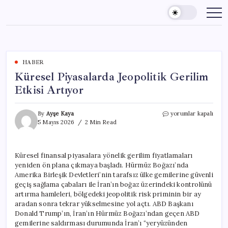
Skip
to
content
HABER
Küresel Piyasalarda Jeopolitik Gerilim
Etkisi Artıyor
Küresel
By
Ayşe Kaya
yorumlar kapalı
Piyasalarda
5 Mayıs 2026
2 Min Read
Jeopolitik
Gerilim
Etkisi
Küresel finansal piyasalara yönelik gerilim fiyatlamaları
Artıyor
yeniden ön plana çıkmaya başladı. Hürmüz Boğazı’nda
için
Amerika Birleşik Devletleri’nin tarafsız ülke gemilerine güvenli
geçiş sağlama çabaları ile İran’ın boğaz üzerindeki kontrolünü
artırma hamleleri, bölgedeki jeopolitik risk priminin bir ay
aradan sonra tekrar yükselmesine yol açtı. ABD Başkanı
Donald Trump’ın, İran’ın Hürmüz Boğazı’ndan geçen ABD
gemilerine saldırması durumunda İran’ı “yeryüzünden