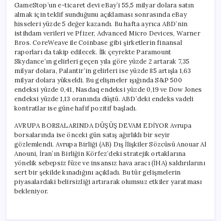
GameStop’un e-ticaret devi eBay’i 55,5 milyar dolara satın
almak için teklif sunduğunu açıklaması sonrasında eBay
hisseleri yüzde 5 değer kazandı. Bu hafta ayrıca ABD’nin
istihdam verileri ve Pfizer, Advanced Micro Devices, Warner
Bros. CoreWeave ile Coinbase gibi şirketlerin finansal
raporları da takip edilecek. İlk çeyrekte Paramount
Skydance’ın gelirleri geçen yıla göre yüzde 2 artarak 7,35
milyar dolara, Palantir’in gelirleri ise yüzde 85 artışla 1,63
milyar dolara yükseldi. Bu gelişmeler ışığında S&P 500
endeksi yüzde 0,41, Nasdaq endeksi yüzde 0,19 ve Dow Jones
endeksi yüzde 1,13 oranında düştü. ABD’deki endeks vadeli
kontratlar ise güne hafif pozitif başladı.
AVRUPA BORSALARINDA DÜŞÜŞ DEVAM EDİYOR Avrupa
borsalarında ise önceki gün satış ağırlıklı bir seyir
gözlemlendi. Avrupa Birliği (AB) Dış İlişkiler Sözcüsü Anouar Al
Anouni, İran’ın Birliğin Körfez’deki stratejik ortaklarına
yönelik sebepsiz füze ve insansız hava aracı (İHA) saldırılarını
sert bir şekilde kınadığını açıkladı. Bu tür gelişmelerin
piyasalardaki belirsizliği artırarak olumsuz etkiler yaratması
bekleniyor.