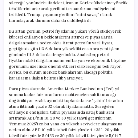
sileceği” yönündeki ifadeleri, İran’ın Körfez ülkelerine yönelik
tehditlerini artırarak gerilimi tırmandırma endişelerini
tetikledi. Trump, yaşanan gerilimi “mini savaş” olarak
tanımlayarak durumu daha da ciddileştirdi.
Bu artan gerilim, petrol fiyatlarını yukarı yönlü etkileyerek
küresel enflasyon beklentilerini artırdı ve piyasalarda
dalgalanmalara neden oldu. Brent petrolün varil fiyatı,
geçtiğimiz gün 113,6 dolara yükseldikten sonra yeni işlem
gününde 111,3 dolarda denge buldu. Analistler, petrol
fiyatlarındaki dalgalanmanın enflasyon ve ekonomik büyüme
görünümü üzerinde önemli etkileri olabileceğini belirtiyor.
Ayrıca, bu durum merkez bankalarının alacağı politika
kararlarına ilişkin belirsizlik yaratıyor.
Para piyasalarında, Amerika Merkez Bankası’nın (Fed) yıl
sonuna kadar faiz oranlarını muhtemelen sabit tutacağı
öngörülüyor. Aralık ayındaki toplantıda ise “şahin” bir adım
atma ihtimali yüzde 32 olarak fiyatlanmakta. Süregelen
enflasyon endişeleri, tahvil piyasasında satış baskısını
artırarak ABD’nin 10, 20 ve 30 yıllık tahvil getirilerinin
Temmuz 2025’ten bu yana en yüksek seviyelere ulaşmasına
neden oldu. ABD 10 yıllık tahvil faizi yüzde 4,4382, 20 yıllık
tahvil faizi yüzde 5,0133 ve 30 yıllık tahvil faizi yüzde 5,0147