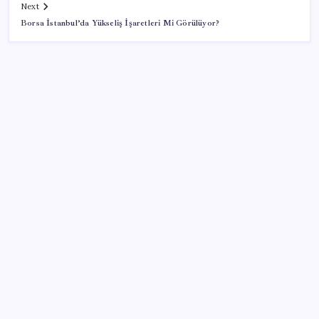
Next
Borsa İstanbul’da Yükseliş İşaretleri Mi Görülüyor?
SON YAZILAR
Tüm dünyaya ‘tatil daveti’
AB ambalaj kısıtlaması için düğmeye bastı
Sürekli maddi sorun yaşayan insanların beyni daha
çabuk yaşlanabiliyor: ‘Beyin de yoruluyor’
Pezeşkiyan: Teslim olmaya zorlanırsak savaşırız,
boyun eğmeyiz