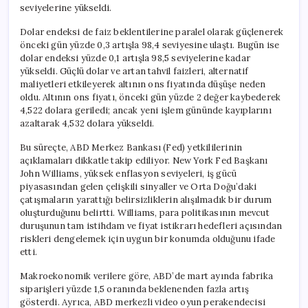
seviyelerine yükseldi.
Dolar endeksi de faiz beklentilerine paralel olarak güçlenerek
önceki gün yüzde 0,3 artışla 98,4 seviyesine ulaştı. Bugün ise
dolar endeksi yüzde 0,1 artışla 98,5 seviyelerine kadar
yükseldi. Güçlü dolar ve artan tahvil faizleri, alternatif
maliyetleri etkileyerek altının ons fiyatında düşüşe neden
oldu. Altının ons fiyatı, önceki gün yüzde 2 değer kaybederek
4,522 dolara geriledi; ancak yeni işlem gününde kayıplarını
azaltarak 4,532 dolara yükseldi.
Bu süreçte, ABD Merkez Bankası (Fed) yetkililerinin
açıklamaları dikkatle takip ediliyor. New York Fed Başkanı
John Williams, yüksek enflasyon seviyeleri, iş gücü
piyasasından gelen çelişkili sinyaller ve Orta Doğu’daki
çatışmaların yarattığı belirsizliklerin alışılmadık bir durum
oluşturduğunu belirtti. Williams, para politikasının mevcut
duruşunun tam istihdam ve fiyat istikrarı hedefleri açısından
riskleri dengelemek için uygun bir konumda olduğunu ifade
etti.
Makroekonomik verilere göre, ABD’de mart ayında fabrika
siparişleri yüzde 1,5 oranında beklenenden fazla artış
gösterdi. Ayrıca, ABD merkezli video oyun perakendecisi