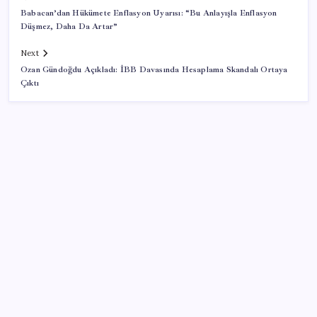
Babacan’dan Hükümete Enflasyon Uyarısı: “Bu Anlayışla Enflasyon
Düşmez, Daha Da Artar”
Next
Ozan Gündoğdu Açıkladı: İBB Davasında Hesaplama Skandalı Ortaya
Çıktı
SON YAZILAR
Petrol sert düştü: Hürmüz Boğazı’ndaki diplomatik
umutlar fiyatları etkiledi
Çin hükümeti zenginlerin banka hesaplarını