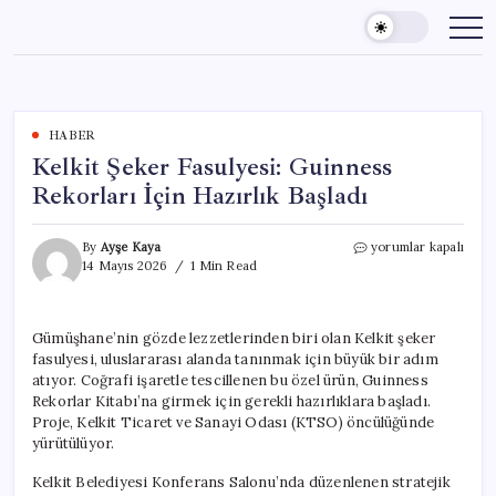
Skip
to
content
HABER
Kelkit Şeker Fasulyesi: Guinness
Rekorları İçin Hazırlık Başladı
Kelkit
By
Ayşe Kaya
yorumlar kapalı
Şeker
14 Mayıs 2026
1 Min Read
Fasulyesi:
Guinness
Rekorları
Gümüşhane’nin gözde lezzetlerinden biri olan Kelkit şeker
İçin
fasulyesi, uluslararası alanda tanınmak için büyük bir adım
Hazırlık
Başladı
atıyor. Coğrafi işaretle tescillenen bu özel ürün, Guinness
için
Rekorlar Kitabı’na girmek için gerekli hazırlıklara başladı.
Proje, Kelkit Ticaret ve Sanayi Odası (KTSO) öncülüğünde
yürütülüyor.
Kelkit Belediyesi Konferans Salonu’nda düzenlenen stratejik