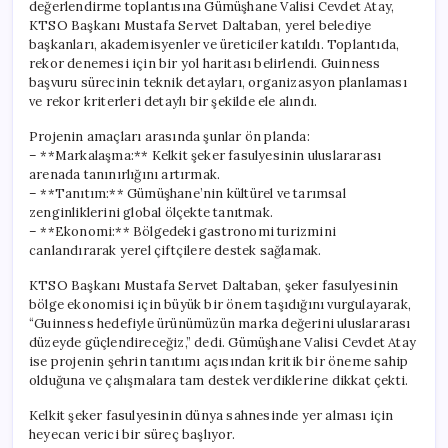
değerlendirme toplantısına Gümüşhane Valisi Cevdet Atay,
KTSO Başkanı Mustafa Servet Daltaban, yerel belediye
başkanları, akademisyenler ve üreticiler katıldı. Toplantıda,
rekor denemesi için bir yol haritası belirlendi. Guinness
başvuru sürecinin teknik detayları, organizasyon planlaması
ve rekor kriterleri detaylı bir şekilde ele alındı.
Projenin amaçları arasında şunlar ön planda:
– **Markalaşma:** Kelkit şeker fasulyesinin uluslararası
arenada tanınırlığını artırmak.
– **Tanıtım:** Gümüşhane’nin kültürel ve tarımsal
zenginliklerini global ölçekte tanıtmak.
– **Ekonomi:** Bölgedeki gastronomi turizmini
canlandırarak yerel çiftçilere destek sağlamak.
KTSO Başkanı Mustafa Servet Daltaban, şeker fasulyesinin
bölge ekonomisi için büyük bir önem taşıdığını vurgulayarak,
“Guinness hedefiyle ürünümüzün marka değerini uluslararası
düzeyde güçlendireceğiz,” dedi. Gümüşhane Valisi Cevdet Atay
ise projenin şehrin tanıtımı açısından kritik bir öneme sahip
olduğuna ve çalışmalara tam destek verdiklerine dikkat çekti.
Kelkit şeker fasulyesinin dünya sahnesinde yer alması için
heyecan verici bir süreç başlıyor.