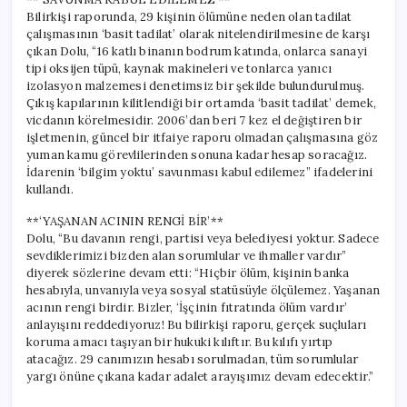
Bilirkişi raporunda, 29 kişinin ölümüne neden olan tadilat
çalışmasının ‘basit tadilat’ olarak nitelendirilmesine de karşı
çıkan Dolu, “16 katlı binanın bodrum katında, onlarca sanayi
tipi oksijen tüpü, kaynak makineleri ve tonlarca yanıcı
izolasyon malzemesi denetimsiz bir şekilde bulundurulmuş.
Çıkış kapılarının kilitlendiği bir ortamda ‘basit tadilat’ demek,
vicdanın körelmesidir. 2006’dan beri 7 kez el değiştiren bir
işletmenin, güncel bir itfaiye raporu olmadan çalışmasına göz
yuman kamu görevlilerinden sonuna kadar hesap soracağız.
İdarenin ‘bilgim yoktu’ savunması kabul edilemez” ifadelerini
kullandı.
**‘YAŞANAN ACININ RENGİ BİR’**
Dolu, “Bu davanın rengi, partisi veya belediyesi yoktur. Sadece
sevdiklerimizi bizden alan sorumlular ve ihmaller vardır”
diyerek sözlerine devam etti: “Hiçbir ölüm, kişinin banka
hesabıyla, unvanıyla veya sosyal statüsüyle ölçülemez. Yaşanan
acının rengi birdir. Bizler, ‘İşçinin fıtratında ölüm vardır’
anlayışını reddediyoruz! Bu bilirkişi raporu, gerçek suçluları
koruma amacı taşıyan bir hukuki kılıftır. Bu kılıfı yırtıp
atacağız. 29 canımızın hesabı sorulmadan, tüm sorumlular
yargı önüne çıkana kadar adalet arayışımız devam edecektir.”