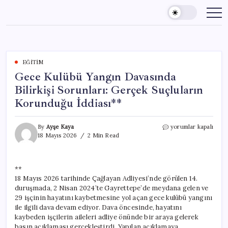
Skip
to
content
EĞITIM
Gece Kulübü Yangın Davasında
Bilirkişi Sorunları: Gerçek Suçluların
Korunduğu İddiası**
Gece
By
Ayşe Kaya
yorumlar kapalı
Kulübü
18 Mayıs 2026
2 Min Read
Yangın
Davasında
Bilirkişi
**
Sorunları:
18 Mayıs 2026 tarihinde Çağlayan Adliyesi’nde görülen 14.
Gerçek
Suçluların
duruşmada, 2 Nisan 2024’te Gayrettepe’de meydana gelen ve
Korunduğu
29 işçinin hayatını kaybetmesine yol açan gece kulübü yangını
İddiası**
ile ilgili dava devam ediyor. Dava öncesinde, hayatını
için
kaybeden işçilerin aileleri adliye önünde bir araya gelerek
basın açıklaması gerçekleştirdi. Yapılan açıklamaya,