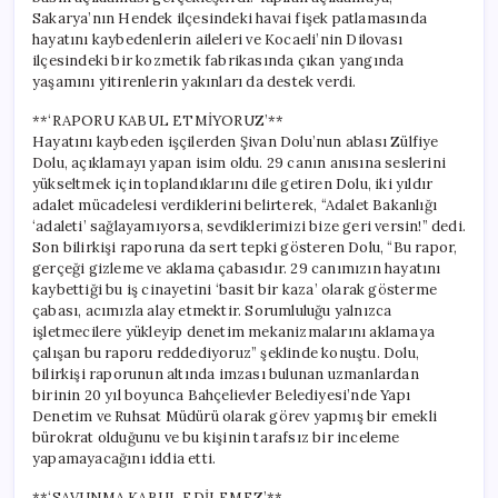
Sakarya’nın Hendek ilçesindeki havai fişek patlamasında
hayatını kaybedenlerin aileleri ve Kocaeli’nin Dilovası
ilçesindeki bir kozmetik fabrikasında çıkan yangında
yaşamını yitirenlerin yakınları da destek verdi.
**‘RAPORU KABUL ETMİYORUZ’**
Hayatını kaybeden işçilerden Şivan Dolu’nun ablası Zülfiye
Dolu, açıklamayı yapan isim oldu. 29 canın anısına seslerini
yükseltmek için toplandıklarını dile getiren Dolu, iki yıldır
adalet mücadelesi verdiklerini belirterek, “Adalet Bakanlığı
‘adaleti’ sağlayamıyorsa, sevdiklerimizi bize geri versin!” dedi.
Son bilirkişi raporuna da sert tepki gösteren Dolu, “Bu rapor,
gerçeği gizleme ve aklama çabasıdır. 29 canımızın hayatını
kaybettiği bu iş cinayetini ‘basit bir kaza’ olarak gösterme
çabası, acımızla alay etmektir. Sorumluluğu yalnızca
işletmecilere yükleyip denetim mekanizmalarını aklamaya
çalışan bu raporu reddediyoruz” şeklinde konuştu. Dolu,
bilirkişi raporunun altında imzası bulunan uzmanlardan
birinin 20 yıl boyunca Bahçelievler Belediyesi’nde Yapı
Denetim ve Ruhsat Müdürü olarak görev yapmış bir emekli
bürokrat olduğunu ve bu kişinin tarafsız bir inceleme
yapamayacağını iddia etti.
**‘SAVUNMA KABUL EDİLEMEZ’**