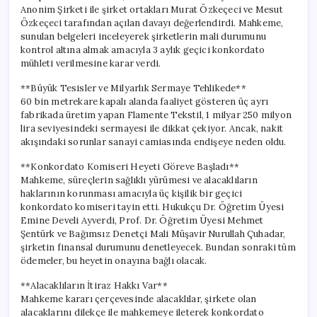
Anonim Şirketi ile şirket ortakları Murat Özkeçeci ve Mesut
Özkeçeci tarafından açılan davayı değerlendirdi. Mahkeme,
sunulan belgeleri inceleyerek şirketlerin mali durumunu
kontrol altına almak amacıyla 3 aylık geçici konkordato
mühleti verilmesine karar verdi.
**Büyük Tesisler ve Milyarlık Sermaye Tehlikede**
60 bin metrekare kapalı alanda faaliyet gösteren üç ayrı
fabrikada üretim yapan Flamente Tekstil, 1 milyar 250 milyon
lira seviyesindeki sermayesi ile dikkat çekiyor. Ancak, nakit
akışındaki sorunlar sanayi camiasında endişeye neden oldu.
**Konkordato Komiseri Heyeti Göreve Başladı**
Mahkeme, süreçlerin sağlıklı yürümesi ve alacaklıların
haklarının korunması amacıyla üç kişilik bir geçici
konkordato komiseri tayin etti. Hukukçu Dr. Öğretim Üyesi
Emine Develi Ayverdi, Prof. Dr. Öğretim Üyesi Mehmet
Şentürk ve Bağımsız Denetçi Mali Müşavir Nurullah Çuhadar,
şirketin finansal durumunu denetleyecek. Bundan sonraki tüm
ödemeler, bu heyetin onayına bağlı olacak.
**Alacaklıların İtiraz Hakkı Var**
Mahkeme kararı çerçevesinde alacaklılar, şirkete olan
alacaklarını dilekçe ile mahkemeye ileterek konkordato