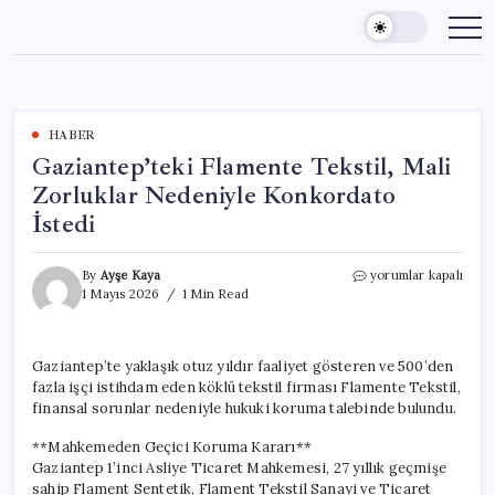
Skip
to
content
HABER
Gaziantep’teki Flamente Tekstil, Mali
Zorluklar Nedeniyle Konkordato
İstedi
Gaziantep’teki
By
Ayşe Kaya
yorumlar kapalı
Flamente
1 Mayıs 2026
1 Min Read
Tekstil,
Mali
Zorluklar
Gaziantep’te yaklaşık otuz yıldır faaliyet gösteren ve 500’den
Nedeniyle
fazla işçi istihdam eden köklü tekstil firması Flamente Tekstil,
Konkordato
İstedi
finansal sorunlar nedeniyle hukuki koruma talebinde bulundu.
için
**Mahkemeden Geçici Koruma Kararı**
Gaziantep 1’inci Asliye Ticaret Mahkemesi, 27 yıllık geçmişe
sahip Flament Sentetik, Flament Tekstil Sanayi ve Ticaret