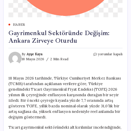
HABER
Gayrimenkul Sektöründe Değişim:
Ankara Zirveye Oturdu
Gayrimenkul
By
Ayşe Kaya
yorumlar kapalı
Sektöründe
18 Mayıs 2026
2 Min Read
Değişim:
Ankara
Zirveye
18 Mayıs 2026 tarihinde, Türkiye Cumhuriyet Merkez Bankası
Oturdu
(TCMB) tarafından açıklanan verilere göre, Türkiye
için
genelindeki Ticari Gayrimenkul Fiyat Endeksi (TGFE) 2026
yılının ilk çeyreğinde enflasyon karşısında durağan bir seyir
izledi. Bir önceki çeyreğe kıyasla yüzde 7,7 oranında artış
gösteren TGFE, yıllık bazda nominal olarak yüzde 31,0’lik bir
artış sağlasa da, yüksek enflasyon nedeniyle reel anlamda bir
değişim göstermedi.
Ticari gayrimenkul sektöründeki alt kırılımlar incelendiğinde,