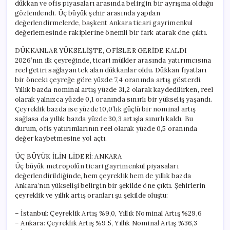
dükkan ve ofis piyasaları arasında belirgin bir ayrışma olduğu
gözlemlendi. Üç büyük şehir arasında yapılan
değerlendirmelerde, başkent Ankara ticari gayrimenkul
değerlemesinde rakiplerine önemli bir fark atarak öne çıktı.
DÜKKANLAR YÜKSELİŞTE, OFİSLER GERİDE KALDI
2026’nın ilk çeyreğinde, ticari mülkler arasında yatırımcısına
reel getiri sağlayan tek alan dükkanlar oldu. Dükkan fiyatları
bir önceki çeyreğe göre yüzde 7,4 oranında artış gösterdi.
Yıllık bazda nominal artış yüzde 31,2 olarak kaydedilirken, reel
olarak yalnızca yüzde 0,1 oranında sınırlı bir yükseliş yaşandı.
Çeyreklik bazda ise yüzde 10,0’lık güçlü bir nominal artış
sağlasa da yıllık bazda yüzde 30,3 artışla sınırlı kaldı. Bu
durum, ofis yatırımlarının reel olarak yüzde 0,5 oranında
değer kaybetmesine yol açtı.
ÜÇ BÜYÜK İLİN LİDERİ: ANKARA
Üç büyük metropolün ticari gayrimenkul piyasaları
değerlendirildiğinde, hem çeyreklik hem de yıllık bazda
Ankara’nın yükselişi belirgin bir şekilde öne çıktı. Şehirlerin
çeyreklik ve yıllık artış oranları şu şekilde oluştu:
– İstanbul: Çeyreklik Artış %9,0, Yıllık Nominal Artış %29,6
– Ankara: Çeyreklik Artış %9,5, Yıllık Nominal Artış %36,3