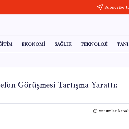
Subscribe t
ĞİTİM
EKONOMİ
SAĞLIK
TEKNOLOJİ
TANI
efon Görüşmesi Tartışma Yarattı:
‘Erdoğan
yorumlar kapal
ve
Dervişoğlu’nun
Telefon