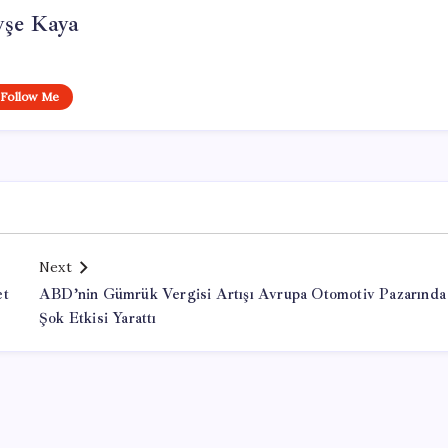
yşe Kaya
Follow Me
Next
et
ABD’nin Gümrük Vergisi Artışı Avrupa Otomotiv Pazarında
Şok Etkisi Yarattı