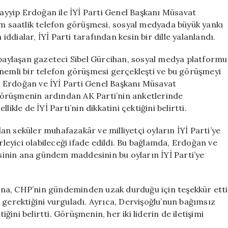
Görüşmesi
yyip Erdoğan ile İYİ Parti Genel Başkanı Müsavat
Tartışma
ım saatlik telefon görüşmesi, sosyal medyada büyük yankı
Yarattı:
 iddialar, İYİ Parti tarafından kesin bir dille yalanlandı.
İYİ
Parti’den
 paylaşan gazeteci Sibel Gürcihan, sosyal medya platformu
Açıklama
önemli bir telefon görüşmesi gerçekleşti ve bu görüşmeyi
Geldi’
 Erdoğan ve İYİ Parti Genel Başkanı Müsavat
için
u görüşmenin ardından AK Parti’nin anketlerinde
ikle de İYİ Parti’nin dikkatini çektiğini belirtti.
n seküler muhafazakâr ve milliyetçi oyların İYİ Parti’ye
rleyici olabileceği ifade edildi. Bu bağlamda, Erdoğan ve
inin ana gündem maddesinin bu oyların İYİ Parti’ye
na, CHP’nin gündeminden uzak durduğu için teşekkür etti
 gerektiğini vurguladı. Ayrıca, Dervişoğlu’nun bağımsız
ini belirtti. Görüşmenin, her iki liderin de iletişimi