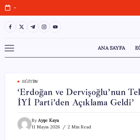
Skip
-
to
content
https://www.facebook.com/
https://twitter.com/
https://t.me/
https://www.instagram.com/
https://youtube.com/
ANA SAYFA
E
EĞITIM
‘Erdoğan ve Dervişoğlu’nun Tel
İYİ Parti’den Açıklama Geldi’
By
Ayşe Kaya
11 Mayıs 2026
2 Min Read