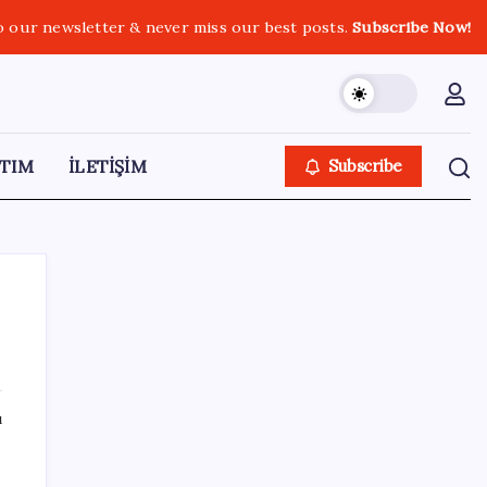
o our newsletter & never miss our best posts.
Subscribe Now!
TIM
İLETİŞİM
Subscribe
SON YAZILAR
ı
Ekonomide 1987 çöküşü mümkün… Efsane
yatırımcı Michael Burry’den rekor kıran