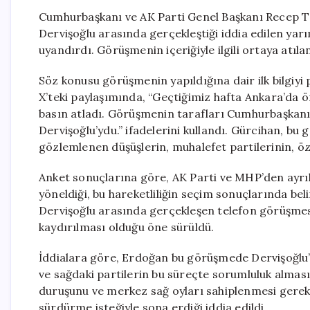
Cumhurbaşkanı ve AK Parti Genel Başkanı Recep Ta
Dervişoğlu arasında gerçekleştiği iddia edilen yar
uyandırdı. Görüşmenin içeriğiyle ilgili ortaya atılan
Söz konusu görüşmenin yapıldığına dair ilk bilgiyi
X’teki paylaşımında, “Geçtiğimiz hafta Ankara’da 
basın atladı. Görüşmenin tarafları Cumhurbaşkanı
Dervişoğlu’ydu.” ifadelerini kullandı. Gürcihan, b
gözlemlenen düşüşlerin, muhalefet partilerinin, özell
Anket sonuçlarına göre, AK Parti ve MHP’den ayrıla
yöneldiği, bu hareketliliğin seçim sonuçlarında beli
Dervişoğlu arasında gerçekleşen telefon görüşmes
kaydırılması olduğu öne sürüldü.
İddialara göre, Erdoğan bu görüşmede Dervişoğlu’
ve sağdaki partilerin bu süreçte sorumluluk alması
duruşunu ve merkez sağ oyları sahiplenmesi gerektiğ
sürdürme isteğiyle sona erdiği iddia edildi.