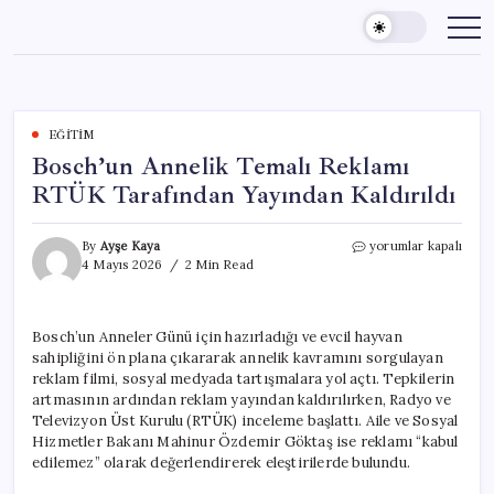
Skip
to
content
EĞITIM
Bosch’un Annelik Temalı Reklamı
RTÜK Tarafından Yayından Kaldırıldı
Bosch’un
By
Ayşe Kaya
yorumlar kapalı
Annelik
4 Mayıs 2026
2 Min Read
Temalı
Reklamı
RTÜK
Bosch’un Anneler Günü için hazırladığı ve evcil hayvan
Tarafından
sahipliğini ön plana çıkararak annelik kavramını sorgulayan
Yayından
Kaldırıldı
reklam filmi, sosyal medyada tartışmalara yol açtı. Tepkilerin
için
artmasının ardından reklam yayından kaldırılırken, Radyo ve
Televizyon Üst Kurulu (RTÜK) inceleme başlattı. Aile ve Sosyal
Hizmetler Bakanı Mahinur Özdemir Göktaş ise reklamı “kabul
edilemez” olarak değerlendirerek eleştirilerde bulundu.