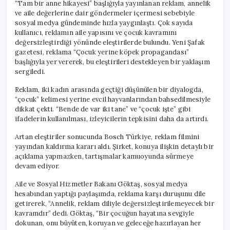
“Tam bir anne hikayesi” başlığıyla yayınlanan reklam, annelik
ve aile değerlerine dair göndermeler içermesi sebebiyle
sosyal medya gündeminde hızla yaygınlaştı. Çok sayıda
kullanıcı, reklamın aile yapısını ve çocuk kavramını
değersizleştirdiği yönünde eleştirilerde bulundu. Yeni Şafak
gazetesi, reklama “Çocuk yerine köpek propagandası”
başlığıyla yer vererek, bu eleştirileri destekleyen bir yaklaşım
sergiledi.
Reklam, iki kadın arasında geçtiği düşünülen bir diyalogda,
“çocuk” kelimesi yerine evcil hayvanlarından bahsedilmesiyle
dikkat çekti. “Bende de var iki tane” ve “çocuk işte” gibi
ifadelerin kullanılması, izleyicilerin tepkisini daha da artırdı.
Artan eleştiriler sonucunda Bosch Türkiye, reklam filmini
yayından kaldırma kararı aldı. Şirket, konuya ilişkin detaylı bir
açıklama yapmazken, tartışmalar kamuoyunda sürmeye
devam ediyor.
Aile ve Sosyal Hizmetler Bakanı Göktaş, sosyal medya
hesabından yaptığı paylaşımda, reklama karşı duruşunu dile
getirerek, “Annelik, reklam diliyle değersizleştirilemeyecek bir
kavramdır” dedi. Göktaş, “Bir çocuğun hayatına sevgiyle
dokunan, onu büyüten, koruyan ve geleceğe hazırlayan her