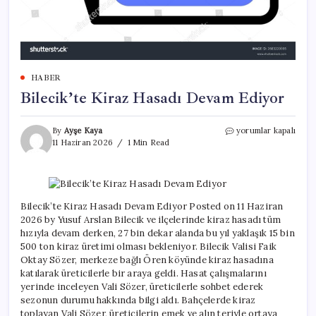
HABER
Bilecik’te Kiraz Hasadı Devam Ediyor
Bilecik’te
By
Ayşe Kaya
yorumlar kapalı
Kiraz
11 Haziran 2026
1 Min Read
Hasadı
Devam
Ediyor
için
Bilecik’te Kiraz Hasadı Devam Ediyor Posted on 11 Haziran
2026 by Yusuf Arslan Bilecik ve ilçelerinde kiraz hasadı tüm
hızıyla devam derken, 27 bin dekar alanda bu yıl yaklaşık 15 bin
500 ton kiraz üretimi olması bekleniyor. Bilecik Valisi Faik
Oktay Sözer, merkeze bağlı Ören köyünde kiraz hasadına
katılarak üreticilerle bir araya geldi. Hasat çalışmalarını
yerinde inceleyen Vali Sözer, üreticilerle sohbet ederek
sezonun durumu hakkında bilgi aldı. Bahçelerde kiraz
toplayan Vali Sözer, üreticilerin emek ve alın teriyle ortaya