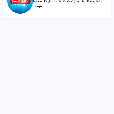
Isparta Keçiborlu’da Minik Öğrenciler Havacılıkla
Tanıştı
SON YAZILAR
Ekonomide 1987 çöküşü mümkün… Efsane yatırımcı
Michael Burry’den rekor kıran borsada felaket
senaryosu
Petrol sert düştü: Hürmüz Boğazı’ndaki diplomatik
umutlar fiyatları etkiledi
Çin hükümeti zenginlerin banka hesaplarını