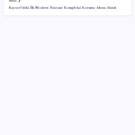
Next
Kayseri’deki İlk Modern Hastane Kompleksi Koruma Altına Alındı
SON YAZILAR
Petrol sert düştü: Hürmüz Boğazı’ndaki diplomatik
umutlar fiyatları etkiledi
Çin hükümeti zenginlerin banka hesaplarını
dondurdu
AKP’den muhalefet turu: YENİ Parti’yi ziyaret
edecekler