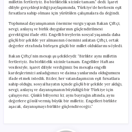
milletin fertleriyiz. Bu birliktelik sizinle tamam.” dedi. İşaret
diliyle gerçekleştirdiği paylaşımında, Türkiye’de herkesin eşit
fırsatlara sahip olması için yürütülen çalışmalara da değindi.
Toplumsal dayanışmanın önemine vurgu yapan Bakan Çiftçi,
sevgi, anlayış ve birlik duygularının güçlendirilmesi
gerektiğini ifade etti. Engelli bireylerin sosyal yaşamda daha
güçlü bir şekilde yer almasının önemini anlatan Çiftçi, ortak
değerler etrafında birleşen güçlü bir millet olduklarını söyledi.
Bakan Çiftçi’nin mesajı şu şekildeydi: “Birlikte aynı milletin
fertleriyiz. Bu birliktelik sizinle tamam. Engelliler Haftası
vesilesiyle, işaret diliyle verdiğimiz bu mesajla engelli
kardeşlerimizi anladığımızı ve daima yanlarında olduğumuzu
ifade etmek istedik. Bizler, her vatandaşımızın eşit fırsatlara
sahip olduğu, sosyal hayatın içinde güçlü bir şekilde yer aldığı,
sevgi, anlayış ve dayanışmanın büyüdüğü bir Türkiye için
çalışıyoruz. Çünkü biliyoruz ki; aynı bayrağın altında, aynı
değerlere gönül vermiş büyük bir milletiz. Engelleri birlikte
aşacak, dayanışmayı birlikte güçlendireceğiz.”