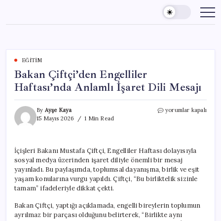
Skip
to
content
EĞITIM
Bakan Çiftçi’den Engelliler
Haftası’nda Anlamlı İşaret Dili Mesajı
Bakan
By
Ayşe Kaya
yorumlar kapalı
Çiftçi’den
15 Mayıs 2026
1 Min Read
Engelliler
Haftası’nda
Anlamlı
İçişleri Bakanı Mustafa Çiftçi, Engelliler Haftası dolayısıyla
İşaret
sosyal medya üzerinden işaret diliyle önemli bir mesaj
Dili
Mesajı
yayınladı. Bu paylaşımda, toplumsal dayanışma, birlik ve eşit
için
yaşam konularına vurgu yapıldı. Çiftçi, “Bu birliktelik sizinle
tamam” ifadeleriyle dikkat çekti.
Bakan Çiftçi, yaptığı açıklamada, engelli bireylerin toplumun
ayrılmaz bir parçası olduğunu belirterek, “Birlikte aynı