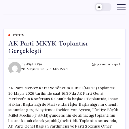
Skip
to
content
EĞITIM
AK Parti MKYK Toplantısı
Gerçekleşti
AK
By
Ayşe Kaya
yorumlar kapalı
Parti
20 Mayıs 2026
1 Min Read
MKYK
Toplantısı
Gerçekleşti
AK Parti Merkez Karar ve Yönetim Kurulu (MKYK) toplantısı,
için
20 Mayıs 2026 tarihinde saat 16.30’da AK Parti Genel
Merkezi’nin Konferans Salonu’nda başladı. Toplantıda, İnsan
Hakları Başkanlığı ile Mali ve İdari İşler Başkanlığı’nın önemli
sunumlar gerçekleştirmesi bekleniyor. Ayrıca, Türkiye Büyük
Millet Meclisi (TBMM) gündeminin ele alınacağı toplantının
basına kapalı olarak yapıldığı belirtildi. Toplantı sonrasında,
AK Parti Genel Başkan Yardımcısı ve Parti Sözcüsü Ömer