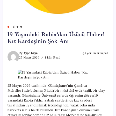
EĞITIM
19 Yaşındaki Rabia’dan Üzücü Haber!
Kız Kardeşinin Şok Anı
19
By
Ayşe Kaya
yorumlar kapalı
Yaşındaki
25 Mayıs 2026
1 Min Read
Rabia’dan
Üzücü
Haber!
Kız
Kardeşinin
Şok
25 Mayıs 2026 tarihinde, Gümüşhane’nin Çamlıca
Anı
Mahallesi’nde bulunan 3 katlı bir müstakil evde trajik bir olay
için
yaşandı. Gümüşhane Üniversitesi’nde öğrenim gören 19
yaşındaki Rabia Yıldız, sabah saatlerinde kız kardeşi
tarafından uyandırılmak istendiğinde, yatak odasında
hareketsiz bir halde bulundu. Kız kardeşinin durumu fark
etmesi üzerine hemen 112 Acil Çağrı Merkezi’ne başvuruldu.