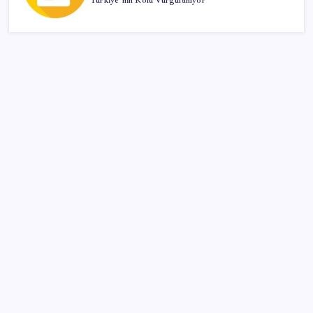
Türkiye’nin Rolü Vurgulanıyor
SON YAZILAR
Tüm dünyaya ‘tatil daveti’
AB ambalaj kısıtlaması için düğmeye bastı
Sürekli maddi sorun yaşayan insanların beyni daha
çabuk yaşlanabiliyor: ‘Beyin de yoruluyor’
Pezeşkiyan: Teslim olmaya zorlanırsak savaşırız,
boyun eğmeyiz